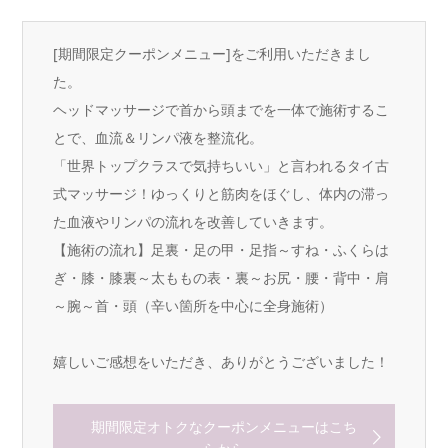
[期間限定クーポンメニュー]をご利用いただきまし
た。
ヘッドマッサージで首から頭までを一体で施術するこ
とで、血流＆リンパ液を整流化。
「世界トップクラスで気持ちいい」と言われるタイ古
式マッサージ！ゆっくりと筋肉をほぐし、体内の滞っ
た血液やリンパの流れを改善していきます。
【施術の流れ】足裏・足の甲・足指～すね・ふくらは
ぎ・膝・膝裏～太ももの表・裏～お尻・腰・背中・肩
～腕～首・頭（辛い箇所を中心に全身施術）
嬉しいご感想をいただき、ありがとうございました！
期間限定オトクなクーポンメニューはこち