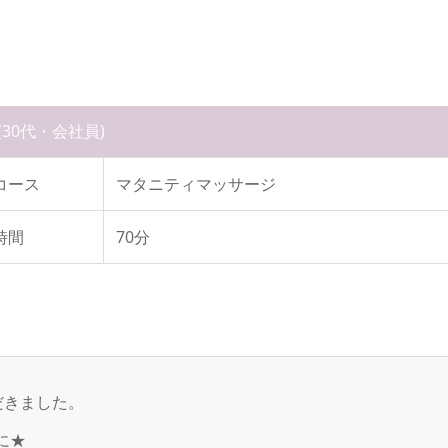
(30代・会社員)
コース
マタニティマッサージ
時間
70分
だきました。
に★