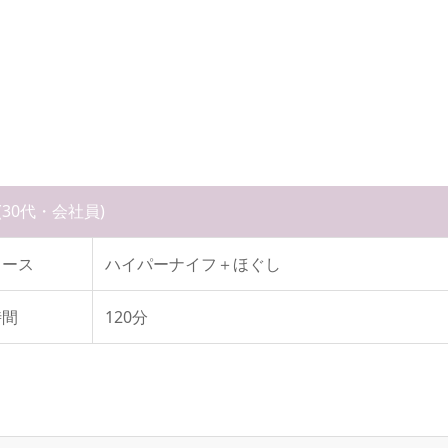
。
(30代・会社員)
コース
ハイパーナイフ＋ほぐし
時間
120分