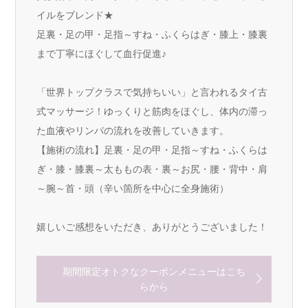
イルをブレンド★
足裏・足の甲・足指～すね・ふくらはぎ・膝上・膝裏
まで丁寧にほぐして血行促進♪
「世界トップクラスで気持ちいい」と言われるタイ古
式マッサージ！ゆっくりと筋肉をほぐし、体内の滞っ
た血液やリンパの流れを改善していきます。
【施術の流れ】足裏・足の甲・足指～すね・ふくらは
ぎ・膝・膝裏～太ももの表・裏～お尻・腰・背中・肩
～腕～首・頭（辛い箇所を中心に全身施術）
嬉しいご感想をいただき、ありがとうございました！
期間限定オトクなクーポンメニューはこち
らから