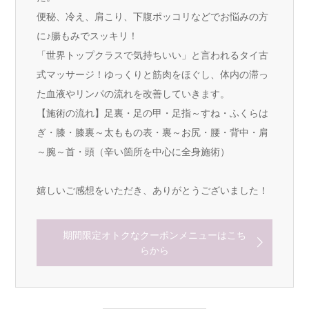
便秘、冷え、肩こり、下腹ポッコリなどでお悩みの方
に♪腸もみでスッキリ！
「世界トップクラスで気持ちいい」と言われるタイ古
式マッサージ！ゆっくりと筋肉をほぐし、体内の滞っ
た血液やリンパの流れを改善していきます。
【施術の流れ】足裏・足の甲・足指～すね・ふくらは
ぎ・膝・膝裏～太ももの表・裏～お尻・腰・背中・肩
～腕～首・頭（辛い箇所を中心に全身施術）
嬉しいご感想をいただき、ありがとうございました！
期間限定オトクなクーポンメニューはこち
らから