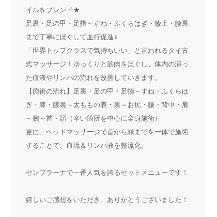
イルをブレンド★
足裏・足の甲・足指～すね・ふくらはぎ・膝上・膝裏
まで丁寧にほぐして血行促進♪
「世界トップクラスで気持ちいい」と言われるタイ古
式マッサージ！ゆっくりと筋肉をほぐし、体内の滞っ
た血液やリンパの流れを改善していきます。
【施術の流れ】足裏・足の甲・足指～すね・ふくらは
ぎ・膝・膝裏～太ももの表・裏～お尻・腰・背中・肩
～腕～首・頭（辛い箇所を中心に全身施術）
更に、ヘッドマッサージで首から頭までを一体で施術
することで、血流＆リンパ液を整流化。
センプラーナで一番人気を誇るセットメニューです！
嬉しいご感想をいただき、ありがとうございました！