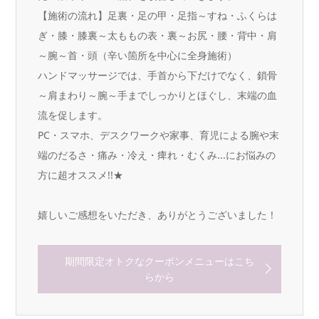
【施術の流れ】足裏・足の甲・足指～すね・ふくらは
ぎ・膝・膝裏～太ももの表・裏～お尻・腰・背中・肩
～腕～首・頭（辛い箇所を中心に全身施術）
ハンドマッサージでは、手首から下だけでなく、鎖骨
～肩まわり～腕～手までしっかりとほぐし、末端の血
流を促します。
PC・スマホ、デスクワークや家事、育児による腕や末
端のだるさ・痛み・冷え・痺れ・むくみ...にお悩みの
方に超オススメ!!★
嬉しいご感想をいただき、ありがとうございました！
期間限定オトクなクーポンメニューはこち
らから