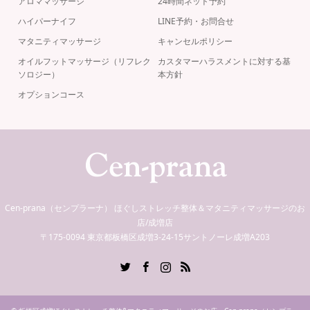
アロママッサージ
24時間ネット予約
ハイパーナイフ
LINE予約・お問合せ
マタニティマッサージ
キャンセルポリシー
オイルフットマッサージ（リフレク
カスタマーハラスメントに対する基
ソロジー）
本方針
オプションコース
Cen-prana（センプラーナ） ほぐしストレッチ整体＆マタニティマッサージのお
店/成増店
〒175-0094 東京都板橋区成増3-24-15サントノーレ成増A203
Twitter
Facebook
Instagram
RSS