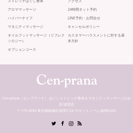
ストレッチほぐし整体
アクセス
アロママッサージ
24時間ネット予約
ハイパーナイフ
LINE予約・お問合せ
マタニティマッサージ
キャンセルポリシー
オイルフットマッサージ（リフレク
カスタマーハラスメントに対する基
ソロジー）
本方針
オプションコース
Cen-prana（センプラーナ） ほぐしストレッチ整体＆マタニティマッサージのお
店/成増店
〒175-0094 東京都板橋区成増3-24-15サントノーレ成増A203
Twitter
Facebook
Instagram
RSS