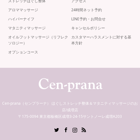
ストレッチほぐし整体
アクセス
アロママッサージ
24時間ネット予約
ハイパーナイフ
LINE予約・お問合せ
マタニティマッサージ
キャンセルポリシー
オイルフットマッサージ（リフレク
カスタマーハラスメントに対する基
ソロジー）
本方針
オプションコース
Cen-prana（センプラーナ） ほぐしストレッチ整体＆マタニティマッサージのお
店/成増店
〒175-0094 東京都板橋区成増3-24-15サントノーレ成増A203
Twitter
Facebook
Instagram
RSS