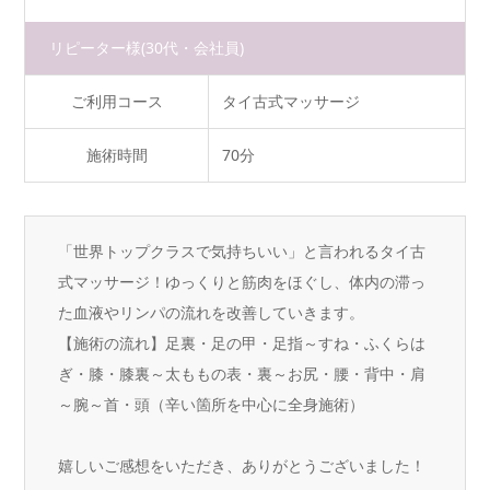
リピーター様
(30代・会社員)
ご利用コース
タイ古式マッサージ
施術時間
70分
「世界トップクラスで気持ちいい」と言われるタイ古
式マッサージ！ゆっくりと筋肉をほぐし、体内の滞っ
た血液やリンパの流れを改善していきます。
【施術の流れ】足裏・足の甲・足指～すね・ふくらは
ぎ・膝・膝裏～太ももの表・裏～お尻・腰・背中・肩
～腕～首・頭（辛い箇所を中心に全身施術）
嬉しいご感想をいただき、ありがとうございました！