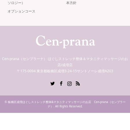
ソロジー）
本方針
オプションコース
Cen-prana（センプラーナ） ほぐしストレッチ整体＆マタニティマッサージのお
店/成増店
〒175-0094 東京都板橋区成増3-24-15サントノーレ成増A203
Twitter
Facebook
Instagram
RSS
©
板橋区成増ほぐしストレッチ整体&マタニティマッサージのお店 Cen-prana（センプラー
ナ）
. All Rights Reserved.