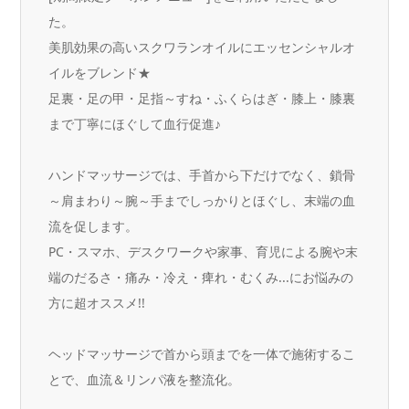
た。
美肌効果の高いスクワランオイルにエッセンシャルオ
イルをブレンド★
足裏・足の甲・足指～すね・ふくらはぎ・膝上・膝裏
まで丁寧にほぐして血行促進♪
ハンドマッサージでは、手首から下だけでなく、鎖骨
～肩まわり～腕～手までしっかりとほぐし、末端の血
流を促します。
PC・スマホ、デスクワークや家事、育児による腕や末
端のだるさ・痛み・冷え・痺れ・むくみ...にお悩みの
方に超オススメ!!
ヘッドマッサージで首から頭までを一体で施術するこ
とで、血流＆リンパ液を整流化。