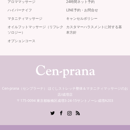
アロママッサージ
24時間ネット予約
ハイパーナイフ
LINE予約・お問合せ
マタニティマッサージ
キャンセルポリシー
オイルフットマッサージ（リフレク
カスタマーハラスメントに対する基
ソロジー）
本方針
オプションコース
Cen-prana（センプラーナ） ほぐしストレッチ整体＆マタニティマッサージのお
店/成増店
〒175-0094 東京都板橋区成増3-24-15サントノーレ成増A203
Twitter
Facebook
Instagram
RSS