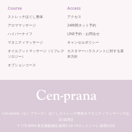
Course
Access
ストレッチほぐし整体
アクセス
アロママッサージ
24時間ネット予約
ハイパーナイフ
LINE予約・お問合せ
マタニティマッサージ
キャンセルポリシー
オイルフットマッサージ（リフレク
カスタマーハラスメントに対する基
ソロジー）
本方針
オプションコース
Cen-prana（センプラーナ） ほぐしストレッチ整体＆マタニティマッサージのお
店/成増店
〒175-0094 東京都板橋区成増3-24-15サントノーレ成増A203