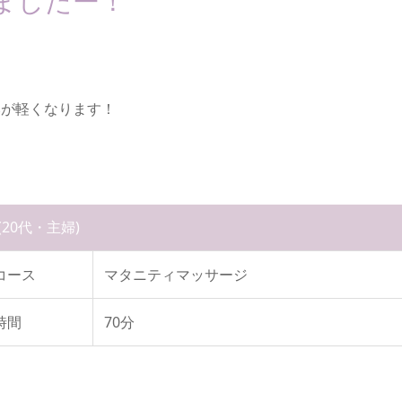
ましたー！
みが軽くなります！
(20代・主婦)
コース
マタニティマッサージ
時間
70分