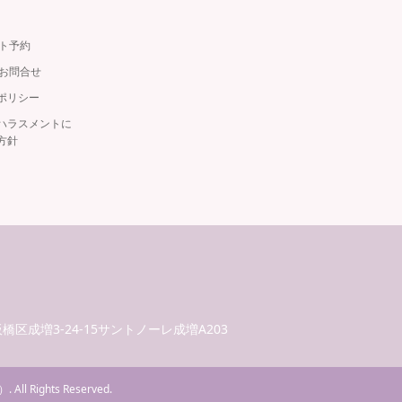
ット予約
・お問合せ
ポリシー
ハラスメントに
方針
都板橋区成増3-24-15サントノーレ成増A203
）
. All Rights Reserved.