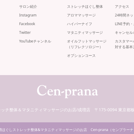
サロン紹介
ストレッチほぐし整体
アクセス
Instagram
アロママッサージ
24時間ネ
Facebook
ハイパーナイフ
LINE予約
Twitter
マタニティマッサージ
キャンセル
YouTubeチャンネル
オイルフットマッサージ
カスタマー
（リフレクソロジー）
対する基本
オプションコース
ストレッチ整体＆マタニティマッサージのお店/成増店
〒175-0094 東京
ほぐしストレッチ整体&マタニティマッサージのお店 Cen-prana（センプラーナ