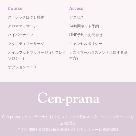
Course
Access
ストレッチほぐし整体
アクセス
アロママッサージ
24時間ネット予約
ハイパーナイフ
LINE予約・お問合せ
マタニティマッサージ
キャンセルポリシー
オイルフットマッサージ（リフレク
カスタマーハラスメントに対する基
ソロジー）
本方針
オプションコース
Cen-prana（センプラーナ） ほぐしストレッチ整体＆マタニティマッサージのお
店/成増店
〒175-0094 東京都板橋区成増3-24-15サントノーレ成増A203