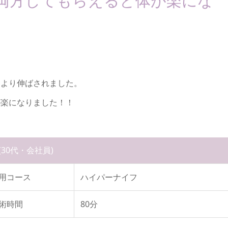
両方してもらえると体が楽にな
により伸ばされました。
が楽になりました！！
(30代・会社員)
用コース
ハイパーナイフ
術時間
80分