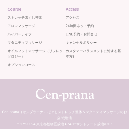
Course
Access
ストレッチほぐし整体
アクセス
アロママッサージ
24時間ネット予約
ハイパーナイフ
LINE予約・お問合せ
マタニティマッサージ
キャンセルポリシー
オイルフットマッサージ（リフレク
カスタマーハラスメントに対する基
ソロジー）
本方針
オプションコース
Cen-prana（センプラーナ） ほぐしストレッチ整体＆マタニティマッサージのお
店/成増店
〒175-0094 東京都板橋区成増3-24-15サントノーレ成増A203