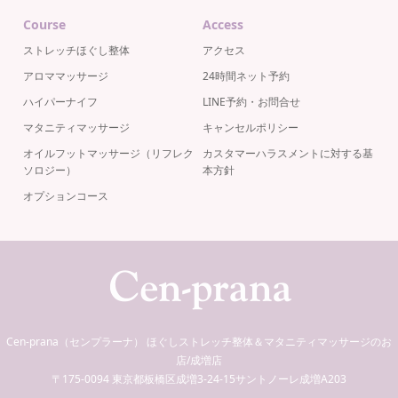
Course
Access
ストレッチほぐし整体
アクセス
アロママッサージ
24時間ネット予約
ハイパーナイフ
LINE予約・お問合せ
マタニティマッサージ
キャンセルポリシー
オイルフットマッサージ（リフレク
カスタマーハラスメントに対する基
ソロジー）
本方針
オプションコース
Cen-prana（センプラーナ） ほぐしストレッチ整体＆マタニティマッサージのお
店/成増店
〒175-0094 東京都板橋区成増3-24-15サントノーレ成増A203