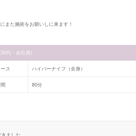
内にまた施術をお願いしに来ます！
(30代・会社員)
コース
ハイパーナイフ（全身）
時間
80分
だきました。