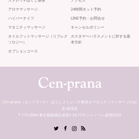
ストレッチほぐし整体
アクセス
アロママッサージ
24時間ネット予約
ハイパーナイフ
LINE予約・お問合せ
マタニティマッサージ
キャンセルポリシー
オイルフットマッサージ（リフレク
カスタマーハラスメントに対する基
ソロジー）
本方針
オプションコース
Cen-prana（センプラーナ） ほぐしストレッチ整体＆マタニティマッサージのお
店/成増店
〒175-0094 東京都板橋区成増3-24-15サントノーレ成増A203
Twitter
Facebook
Instagram
RSS