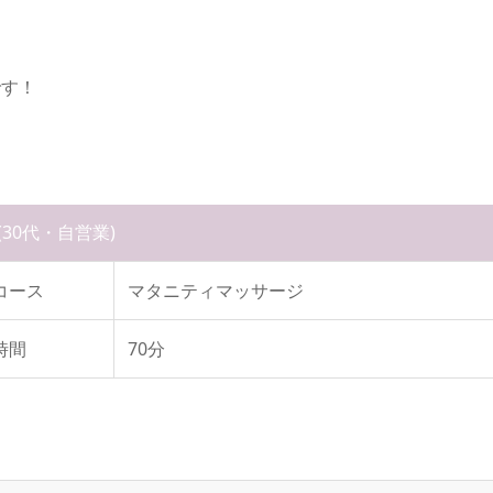
です！
(30代・自営業)
コース
マタニティマッサージ
時間
70分