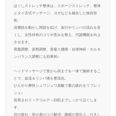
ほぐしストレッチ整体は、スポーツストレッチ、整体
とタイ古式マッサージ、ヨガなどを融合した独自技
術。
深層筋を動かし関節を拡げ、血行やリンパの流れを良
くし、女性特有のコリや歪みを整え、代謝機能を向上
させます。
骨盤調整、姿勢調整、肩凝り腰痛・自律神経・ホルモ
ンバランス調整にも効果的♪
ヘッドマッサージで首から頭までを一体で施術するこ
とで、血流＆リンパ液を整流化。
ひんやり爽快シュワシュワ炭酸で夏の疲れをリフレッ
シュ♪
首肩まわり～デコルテ～顔筋までしっかりほぐしま
す。
目の疲れ・首や肩のコリ解消・睡眠の質向上・ひきし