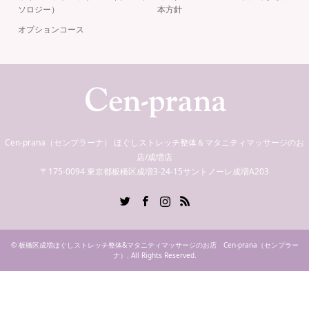
ソロジー）
本方針
オプションコース
Cen-prana（センプラーナ） ほぐしストレッチ整体＆マタニティマッサージのお
店/成増店
〒175-0094 東京都板橋区成増3-24-15サントノーレ成増A203
Twitter
Facebook
Instagram
RSS
©
板橋区成増ほぐしストレッチ整体&マタニティマッサージのお店 Cen-prana（センプラー
ナ）
. All Rights Reserved.