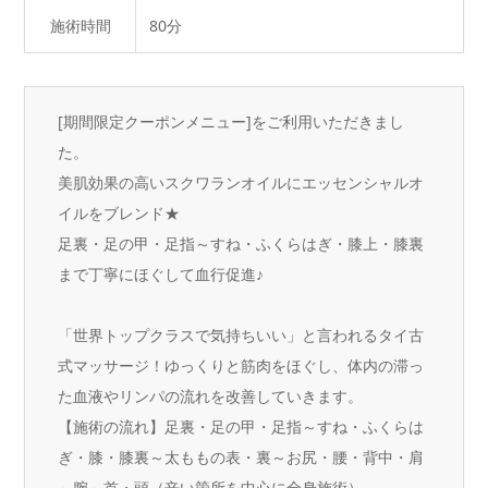
施術時間
80分
[期間限定クーポンメニュー]をご利用いただきまし
た。
美肌効果の高いスクワランオイルにエッセンシャルオ
イルをブレンド★
足裏・足の甲・足指～すね・ふくらはぎ・膝上・膝裏
まで丁寧にほぐして血行促進♪
「世界トップクラスで気持ちいい」と言われるタイ古
式マッサージ！ゆっくりと筋肉をほぐし、体内の滞っ
た血液やリンパの流れを改善していきます。
【施術の流れ】足裏・足の甲・足指～すね・ふくらは
ぎ・膝・膝裏～太ももの表・裏～お尻・腰・背中・肩
～腕～首・頭（辛い箇所を中心に全身施術）