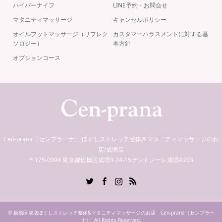
ハイパーナイフ
LINE予約・お問合せ
マタニティマッサージ
キャンセルポリシー
オイルフットマッサージ（リフレク
カスタマーハラスメントに対する基
ソロジー）
本方針
オプションコース
Cen-prana（センプラーナ） ほぐしストレッチ整体＆マタニティマッサージのお
店/成増店
〒175-0094 東京都板橋区成増3-24-15サントノーレ成増A203
Twitter
Facebook
Instagram
RSS
©
板橋区成増ほぐしストレッチ整体&マタニティマッサージのお店 Cen-prana（センプラー
ナ）
. All Rights Reserved.