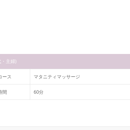
代・主婦)
コース
マタニティマッサージ
時間
60分