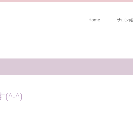
Home
サロン
^-^)