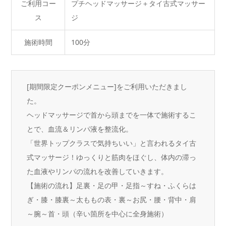
ご利用コー
プチヘッドマッサージ＋タイ古式マッサー
ス
ジ
施術時間
100分
[期間限定クーポンメニュー]をご利用いただきまし
た。
ヘッドマッサージで首から頭までを一体で施術するこ
とで、血流＆リンパ液を整流化。
「世界トップクラスで気持ちいい」と言われるタイ古
式マッサージ！ゆっくりと筋肉をほぐし、体内の滞っ
た血液やリンパの流れを改善していきます。
【施術の流れ】足裏・足の甲・足指～すね・ふくらは
ぎ・膝・膝裏～太ももの表・裏～お尻・腰・背中・肩
～腕～首・頭（辛い箇所を中心に全身施術）