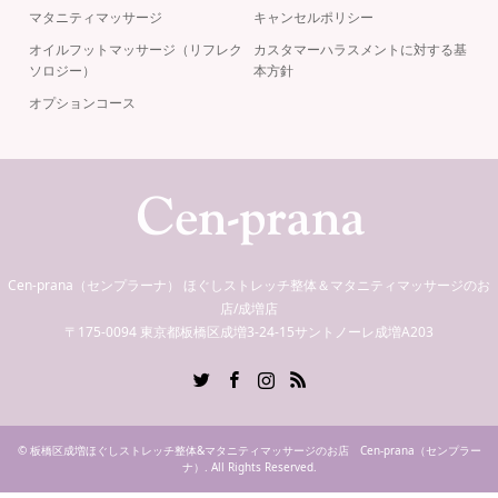
マタニティマッサージ
キャンセルポリシー
オイルフットマッサージ（リフレク
カスタマーハラスメントに対する基
ソロジー）
本方針
オプションコース
Cen-prana（センプラーナ） ほぐしストレッチ整体＆マタニティマッサージのお
店/成増店
〒175-0094 東京都板橋区成増3-24-15サントノーレ成増A203
Twitter
Facebook
Instagram
RSS
©
板橋区成増ほぐしストレッチ整体&マタニティマッサージのお店 Cen-prana（センプラー
ナ）
. All Rights Reserved.