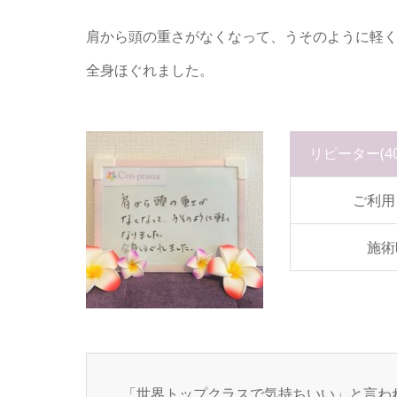
肩から頭の重さがなくなって、うそのように軽
全身ほぐれました。
リピーター
(
ご利用
施術
「世界トップクラスで気持ちいい」と言わ