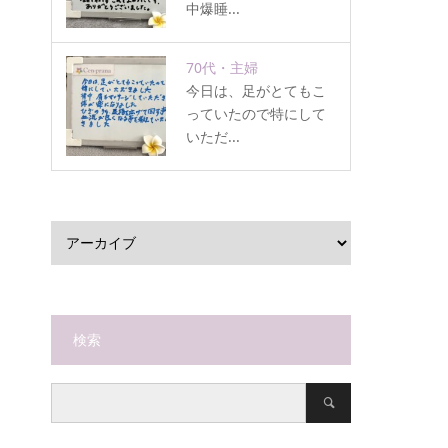
中爆睡...
70代・主婦
今日は、足がとてもこ
っていたので特にして
いただ...
検索